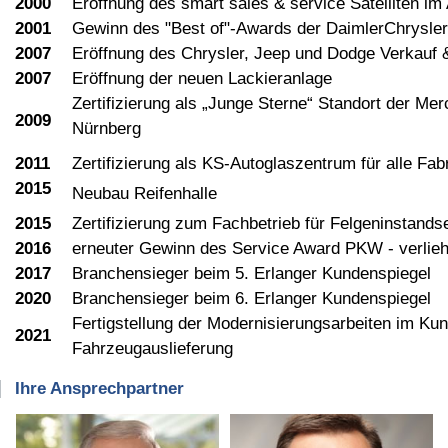
2000
Eröffnung des smart sales & service Satelliten im
2001
Gewinn des "Best of"-Awards der DaimlerChrysle
2007
Eröffnung des Chrysler, Jeep und Dodge Verkauf 
2007
Eröffnung der neuen Lackieranlage
Zertifizierung als „Junge Sterne“ Standort der M
2009
Nürnberg
2011
Zertifizierung als KS-Autoglaszentrum für alle Fab
2015
Neubau Reifenhalle
2015
Zertifizierung zum Fachbetrieb für Felgeninstands
2016
erneuter Gewinn des Service Award PKW - verlieh
2017
Branchensieger beim 5. Erlanger Kundenspiegel
2020
Branchensieger beim 6. Erlanger Kundenspiegel
Fertigstellung der Modernisierungsarbeiten im K
2021
Fahrzeugauslieferung
Ihre Ansprechpartner