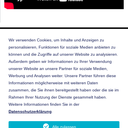
Startseite
Wir verwenden Cookies, um Inhalte und Anzeigen zu
Datenschutz
personalisieren, Funktionen für soziale Medien anbieten zu
Datenschutz Pickel App
Impressum
können und die Zugriffe auf unserer Website zu analysieren.
Außerdem geben wir Informationen zu Ihrer Verwendung
Cookie-Einstellungen
Kontakt & Anfahrt
unserer Website an unsere Partner für soziale Medien,
Ansprechpartner
Werbung und Analysen weiter. Unsere Partner führen diese
Öffnungszeiten
Informationen möglicherweise mit weiteren Daten
digitaler Betriebsrundgang
zusammen, die Sie ihnen bereitgestellt haben oder die sie im
Junge Sterne
Rahmen Ihrer Nutzung der Dienste gesammelt haben.
Gebrauchtwagen-Suche
Weitere Informationen finden Sie in der
Autohaus Josef Pickel GmbH & Co. KG
Datenschutzerklärung
.
Autorisierter Mercedes-Benz Service
Autorisierter smart Service
Alle zulassen