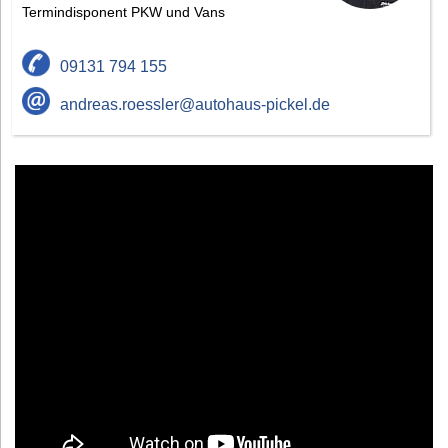
Termindisponent PKW und Vans
09131 794 155
andreas.roessler@autohaus-pickel.de