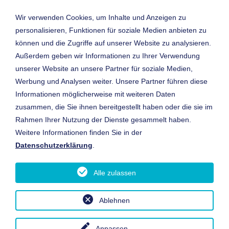
Startseite
Wir verwenden Cookies, um Inhalte und Anzeigen zu
Datenschutz
personalisieren, Funktionen für soziale Medien anbieten zu
Datenschutz Pickel App
Impressum
können und die Zugriffe auf unserer Website zu analysieren.
Außerdem geben wir Informationen zu Ihrer Verwendung
Cookie-Einstellungen
Kontakt & Anfahrt
unserer Website an unsere Partner für soziale Medien,
Ansprechpartner
Werbung und Analysen weiter. Unsere Partner führen diese
Öffnungszeiten
Informationen möglicherweise mit weiteren Daten
digitaler Betriebsrundgang
zusammen, die Sie ihnen bereitgestellt haben oder die sie im
Junge Sterne
Rahmen Ihrer Nutzung der Dienste gesammelt haben.
Gebrauchtwagen-Suche
Weitere Informationen finden Sie in der
Autohaus Josef Pickel GmbH & Co. KG
Datenschutzerklärung
.
Autorisierter Mercedes-Benz Service
Autorisierter smart Service
Alle zulassen
Frauenauracher Straße 95
91056 Erlangen
Tel. +49 9131 794 0
Ablehnen
Fax. +49 9131 794 154
WhatsApp:
+173 72 79 464
Anpassen
...