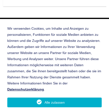
Startseite
Wir verwenden Cookies, um Inhalte und Anzeigen zu
Datenschutz
personalisieren, Funktionen für soziale Medien anbieten zu
Datenschutz Pickel App
Impressum
können und die Zugriffe auf unserer Website zu analysieren.
Außerdem geben wir Informationen zu Ihrer Verwendung
Cookie-Einstellungen
Kontakt & Anfahrt
unserer Website an unsere Partner für soziale Medien,
Ansprechpartner
Werbung und Analysen weiter. Unsere Partner führen diese
Öffnungszeiten
Informationen möglicherweise mit weiteren Daten
digitaler Betriebsrundgang
zusammen, die Sie ihnen bereitgestellt haben oder die sie im
Junge Sterne
Rahmen Ihrer Nutzung der Dienste gesammelt haben.
Gebrauchtwagen-Suche
Weitere Informationen finden Sie in der
Autohaus Josef Pickel GmbH & Co. KG
Datenschutzerklärung
.
Autorisierter Mercedes-Benz Service
Autorisierter smart Service
Alle zulassen
Frauenauracher Straße 95