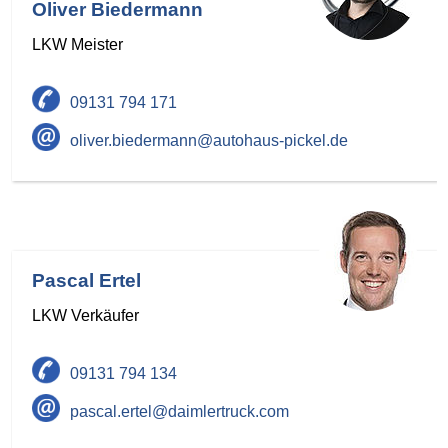
Oliver Biedermann
LKW Meister
09131 794 171
oliver.biedermann@autohaus-pickel.de
Pascal Ertel
LKW Verkäufer
09131 794 134
pascal.ertel@daimlertruck.com