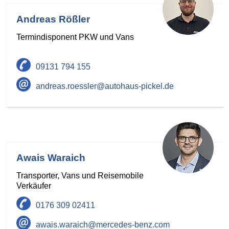
Andreas Rößler
Termindisponent PKW und Vans
09131 794 155
andreas.roessler@autohaus-pickel.de
Awais Waraich
Transporter, Vans und Reisemobile
Verkäufer
0176 309 02411
awais.waraich@mercedes-benz.com